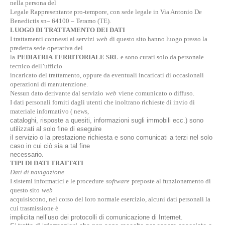
nella persona del
Legale Rappresentante pro-tempore, con sede legale in Via Antonio De
Benedictis sn– 64100 – Teramo (TE).
LUOGO DI TRATTAMENTO DEI DATI
I trattamenti connessi ai servizi
web
di questo sito hanno luogo presso la
predetta sede operativa del
la
PEDIATRIA TERRITORIALE SRL
e sono curati solo da personale
tecnico dell’ufficio
incaricato del trattamento, oppure da eventuali incaricati di occasionali
operazioni di manutenzione.
Nessun dato derivante dal servizio
web
viene comunicato o diffuso.
I dati personali forniti dagli utenti che inoltrano richieste di invio di
materiale informativo ( news,
cataloghi, risposte a quesiti, informazioni sugli immobili ecc.) sono
utilizzati al solo fine di eseguire
il servizio o la prestazione richiesta e sono comunicati a terzi nel solo
caso in cui ciò sia a tal fine
necessario.
TIPI DI DATI TRATTATI
Dati di navigazione
I sistemi informatici e le procedure
software
preposte al funzionamento di
questo sito
web
acquisiscono, nel corso del loro normale esercizio, alcuni dati personali la
cui trasmissione è
implicita nell’uso dei protocolli di comunicazione di Internet.