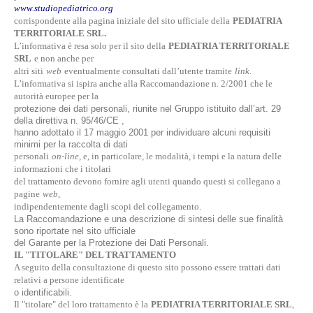
www.studiopediatrico.org
corrispondente alla pagina iniziale del sito ufficiale della
PEDIATRIA
.
TERRITORIALE SRL
L’informativa è resa solo per il sito della
PEDIATRIA TERRITORIALE
SRL
e non anche per
altri siti
web
eventualmente consultati dall’utente tramite
link
.
L’informativa si ispira anche alla Raccomandazione n. 2/2001 che le
autorità europee per la
protezione dei dati personali, riunite nel Gruppo istituito dall’art. 29
della direttiva n. 95/46/CE ,
hanno adottato il 17 maggio 2001 per individuare alcuni requisiti
minimi per la raccolta di dati
personali
on-line
, e, in particolare, le modalità, i tempi e la natura delle
informazioni che i titolari
del trattamento devono fornire agli utenti quando questi si collegano a
pagine
web
,
indipendentemente dagli scopi del collegamento.
La Raccomandazione e una descrizione di sintesi delle sue finalità
sono riportate nel sito ufficiale
del Garante per la Protezione dei Dati Personali.
IL "TITOLARE" DEL TRATTAMENTO
A seguito della consultazione di questo sito possono essere trattati dati
relativi a persone identificate
o identificabili.
Il "titolare" del loro trattamento è la
PEDIATRIA TERRITORIALE SRL
,