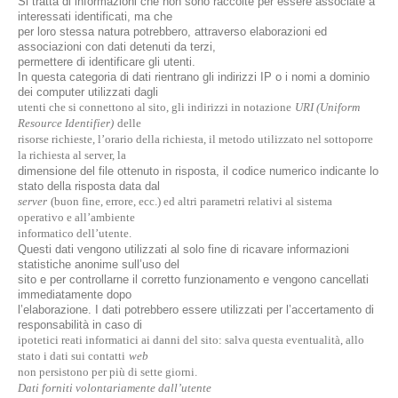
Si tratta di informazioni che non sono raccolte per essere associate a
interessati identificati, ma che
per loro stessa natura potrebbero, attraverso elaborazioni ed
associazioni con dati detenuti da terzi,
permettere di identificare gli utenti.
In questa categoria di dati rientrano gli indirizzi IP o i nomi a dominio
dei computer utilizzati dagli
utenti che si connettono al sito, gli indirizzi in notazione
URI (Uniform
Resource Identifier)
delle
risorse richieste, l’orario della richiesta, il metodo utilizzato nel sottoporre
la richiesta al server, la
dimensione del file ottenuto in risposta, il codice numerico indicante lo
stato della risposta data dal
server
(buon fine, errore, ecc.) ed altri parametri relativi al sistema
operativo e all’ambiente
informatico dell’utente.
Questi dati vengono utilizzati al solo fine di ricavare informazioni
statistiche anonime sull’uso del
sito e per controllarne il corretto funzionamento e vengono cancellati
immediatamente dopo
l’elaborazione. I dati potrebbero essere utilizzati per l’accertamento di
responsabilità in caso di
ipotetici reati informatici ai danni del sito: salva questa eventualità, allo
stato i dati sui contatti
web
non persistono per più di sette giorni.
Dati forniti volontariamente dall’utente