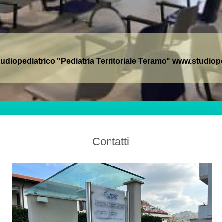
tudiopediatrico "Pediatria Territoriale Teramo" www.studiop
Contatti